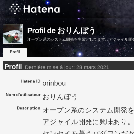
Profil de おりんぼう
オープン系のシステム開発を生業としてます。アジャイル開
にナイスミドル級
Profil
Profil
Dernière mise à jour:
28 mars 2021
Hatena ID
orinbou
Nom d'utilisateur
おりんぼう
Description
オープン
系の
システム開発
アジャイル
開発に興味あり
センセイを慕うパダワンだ