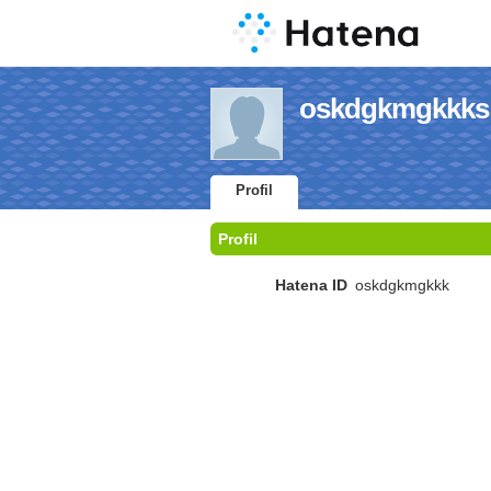
oskdgkmgkkks 
Profil
Profil
Hatena ID
oskdgkmgkkk