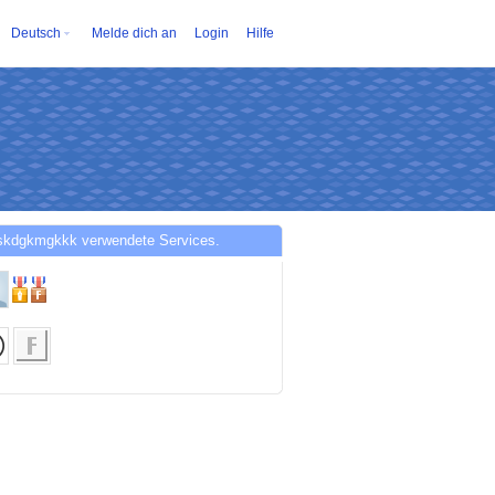
Deutsch
Melde dich an
Login
Hilfe
skdgkmgkkk verwendete Services.