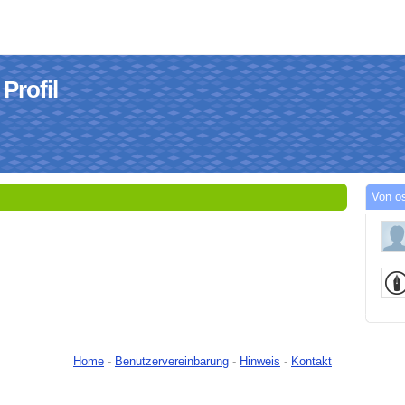
Profil
Von o
Home
-
Benutzervereinbarung
-
Hinweis
-
Kontakt