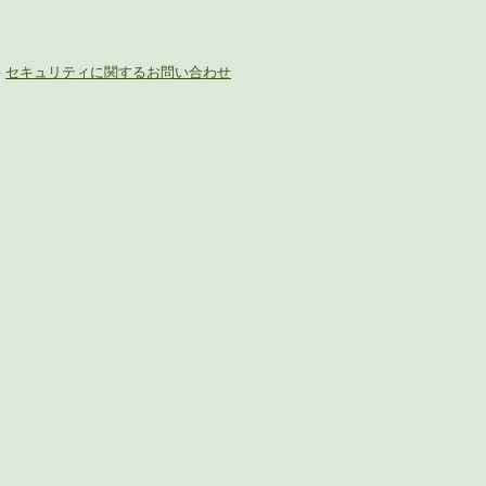
-
セキュリティに関するお問い合わせ