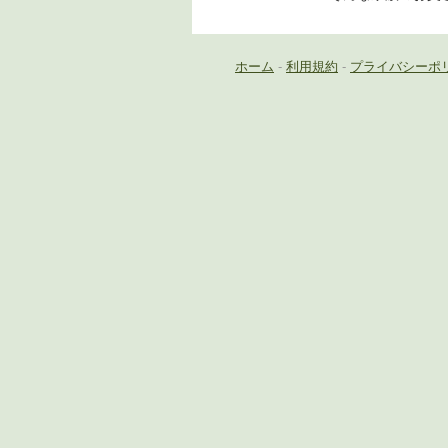
ホーム
-
利用規約
-
プライバシーポ