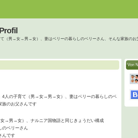
rofil
育て（男→女→男→女）、妻はベリーの暮らしのベリーさん、そんな家族のお
Von N
、4人の子育て（男→女→男→女）、妻はベリーの暮らしのベ
家族のお父さんです
→女→男→女）、ナルニア国物語と同じきょうだい構成
しのベリーさん
さんです