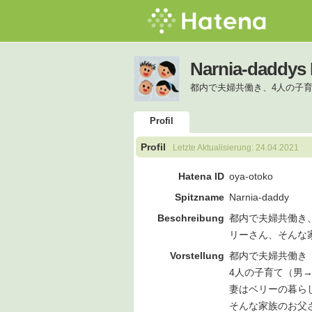
Narnia-daddys P
都内で夫婦共働き、4人の子
Profil
Profil
Letzte Aktualisierung:
24.04.2021
Hatena ID
oya-otoko
Spitzname
Narnia-daddy
Beschreibung
都内で夫婦共働き
リーさん、そんな
Vorstellung
都内で夫婦共働き
4人の子育て（男
妻はベリーの暮ら
そんな家族のお父