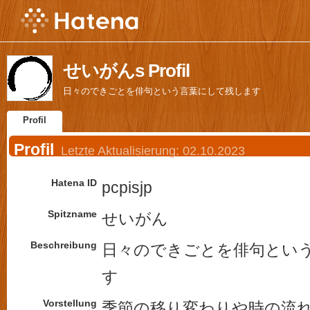
せいがんs Profil
日々のできごとを俳句という言葉にして残します
Profil
Profil
Letzte Aktualisierung:
02.10.2023
Hatena ID
pcpisjp
Spitzname
せいがん
Beschreibung
日々のできごとを俳句とい
す
Vorstellung
季節の移り変わりや時の流