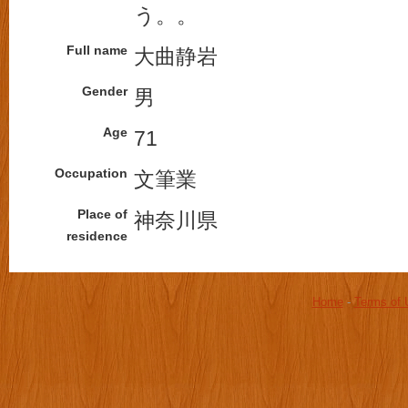
う。。
Full name
大曲静岩
Gender
男
Age
71
Occupation
文筆業
Place of
神奈川県
residence
Home
-
Terms of 