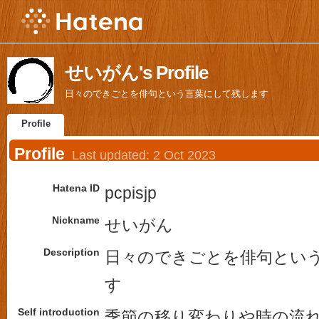
せいがん's Profile
日々のできごとを俳句という言葉にして残します
Profile
Profile
Last updated:
2 Oct 2023
Hatena ID
pcpisjp
Nickname
せいがん
Description
日々のできごとを俳句とい
す
Self introduction
季節の移り変わりや時の流