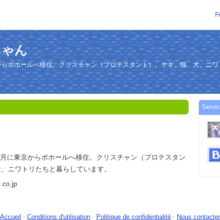
F
ラちゃん
東京からボホールへ移住。クリスチャン（プロテスタント）。ヤギ、猫、犬、ニ
Servi
年2月に東京からボホールへ移住。クリスチャン（プロテスタン
犬、ニワトリたちと暮らしています。
o
.
co.jp
Accueil
-
Conditions d'utilisation
-
Politique de confidentialité
-
Nous contacter