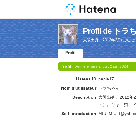
Profil de ト
大阪出身。2012年2月に
す。
Profil
Profil
Dernière mise à jour:
2 juil. 2024
Hatena ID
pepie17
Nom d'utilisateur
トラちゃん
Description
大阪出身。2012
ト）。ヤギ、猫、
Self introduction
MIU_MIU_f@
yaho