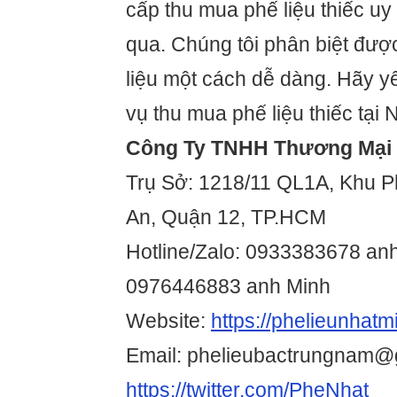
cấp thu mua phế liệu thiếc uy
qua. Chúng tôi phân biệt đượ
liệu một cách dễ dàng. Hãy y
vụ thu mua phế liệu thiếc tại 
Công Ty TNHH Thương Mại 
Trụ Sở: 1218/11 QL1A, Khu P
An, Quận 12, TP.HCM
Hotline/Zalo: 0933383678 anh
0976446883 anh Minh
Website:
https://phelieunhatm
Email: phelieubactrungnam@
https://twitter.com/PheNhat