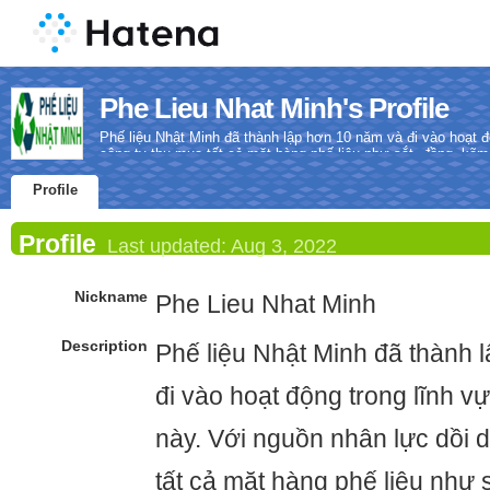
Phe Lieu Nhat Minh's Profile
Phế liệu Nhật Minh đã thành lập hơn 10 năm và đi vào hoạt đ
công ty thu mua tất cả mặt hàng phế liệu như sắt, đồng, kẽm
giá cao
Profile
Profile
Last updated:
Aug 3, 2022
Nickname
Phe Lieu Nhat Minh
Description
Phế liệu Nhật Minh đã thành 
đi vào hoạt động trong lĩnh v
này. Với nguồn nhân lực dồi 
tất cả mặt hàng phế liệu như 