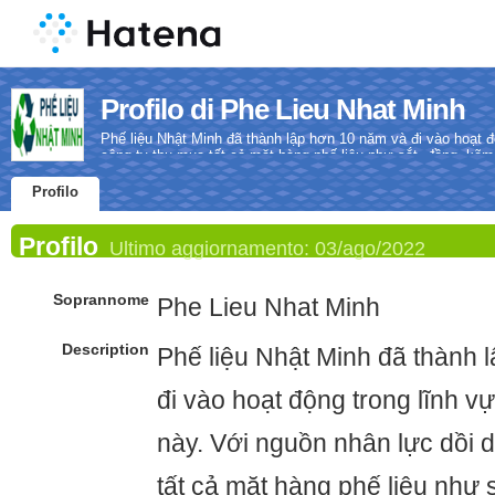
Profilo di Phe Lieu Nhat Minh
Phế liệu Nhật Minh đã thành lập hơn 10 năm và đi vào hoạt đ
công ty thu mua tất cả mặt hàng phế liệu như sắt, đồng, kẽm
giá cao
Profilo
Profilo
Ultimo aggiornamento:
03/ago/2022
Soprannome
Phe Lieu Nhat Minh
Description
Phế liệu Nhật Minh đã thành 
đi vào hoạt động trong lĩnh v
này. Với nguồn nhân lực dồi 
tất cả mặt hàng phế liệu như 