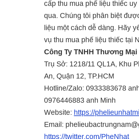
cấp thu mua phế liệu thiếc uy
qua. Chúng tôi phân biệt đượ
liệu một cách dễ dàng. Hãy y
vụ thu mua phế liệu thiếc tại 
Công Ty TNHH Thương Mại 
Trụ Sở: 1218/11 QL1A, Khu P
An, Quận 12, TP.HCM
Hotline/Zalo: 0933383678 anh
0976446883 anh Minh
Website:
https://phelieunhatm
Email: phelieubactrungnam@
https://twitter.com/PheNhat