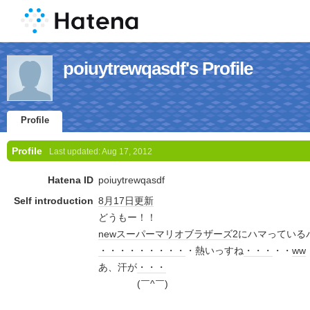
poiuytrewqasdf's Profile
Profile
Profile
Last updated:
Aug 17, 2012
Hatena ID
poiuytrewqasdf
Self introduction
8月17日
更新
どうもー！！
newスーパーマリオブラザーズ2
にハマっている
・・・
・・・
・・・
・熱いっすね
・・・
・・
ww
あ、汗が
・・・
(￣^￣)ゞ