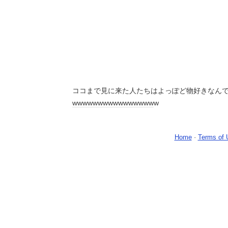
ココまで見に来た人たちはよっぽど物好きなん
ww
ww
ww
ww
ww
ww
ww
ww
w
Home
-
Terms of 