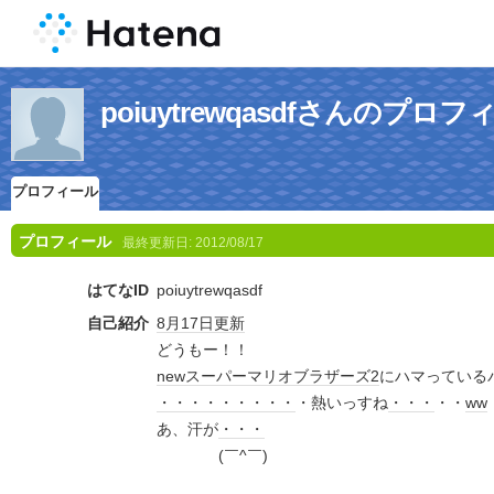
poiuytrewqasdfさんのプロフ
プロフィール
プロフィール
最終更新日:
2012/08/17
はてなID
poiuytrewqasdf
自己紹介
8月17日
更新
どうもー！！
newスーパーマリオブラザーズ2
にハマっている
・・・
・・・
・・・
・熱いっすね
・・・
・・
ww
あ、汗が
・・・
(￣^￣)ゞ