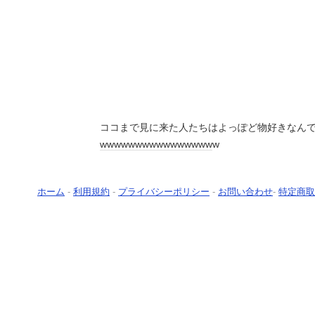
ココまで見に来た人たちはよっぽど物好きなん
ww
ww
ww
ww
ww
ww
ww
ww
w
ホーム
-
利用規約
-
プライバシーポリシー
-
お問い合わせ
-
特定商取