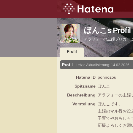
ぽんこs Profil
アラフォーの主婦ブロガー
Profil
Profil
Letzte Aktualisierung:
14.02.2026
Hatena ID
ponnozou
Spitzname
ぽんこ
Beschreibung
アラフォーの主婦
Vorstellung
ぽんこです。
主婦のマル得お役
子育てやおもしろ
応援よろしくお願