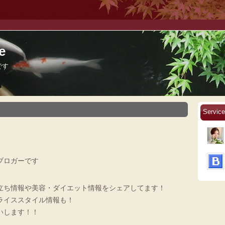
e
です
Servic
ブロガーです
立ち情報や美容・ダイエット情報をシェアしてます！
ライススタイル情報も！
いします！！