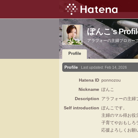
ぽんこ's Profil
アラフォーの主婦ブロガー
Profile
Profile
Last updated:
Feb 14, 2026
Hatena ID
ponnozou
Nickname
ぽんこ
Description
アラフォーの主婦
Self introduction
ぽんこです。
主婦のマル得お役
子育てやおもしろ
応援よろしくお願