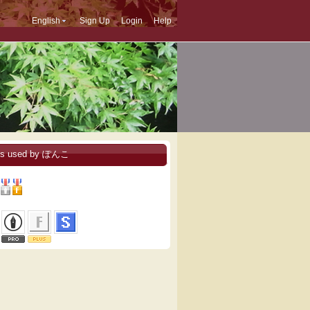
English
Sign Up
Login
Help
es used by ぽんこ