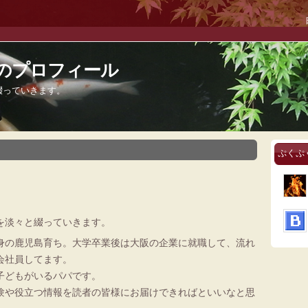
のプロフィール
綴っていきます。
ぷくぷ
を淡々と綴っていきます。
身の鹿児島育ち。大学卒業後は大阪の企業に就職して、流れ
会社員してます。
子どもがいるパパです。
験や役立つ情報を読者の皆様にお届けできればといいなと思