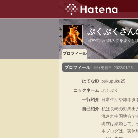
ぷくぷくさん
日常生活や雑ネタを淡々と
プロフィール
プロフィール
最終更新日:
2022/01/28
はてなID
pukupuku25
ニックネーム
ぷくぷく
一行紹介
日常生活や雑ネタ
自己紹介
私は長崎の対馬出
流され中国地方で
現在は結婚して、
本ブログは、実体