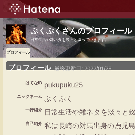
ぷくぷくさんのプロフィール
日常生活や雑ネタを淡々と綴っていきます。
プロフィール
プロフィール
最終更新日:
2022/01/28
はてなID
pukupuku25
ニックネーム
ぷくぷく
一行紹介
日常生活や雑ネタを淡々と
自己紹介
私は長崎の対馬出身の鹿児