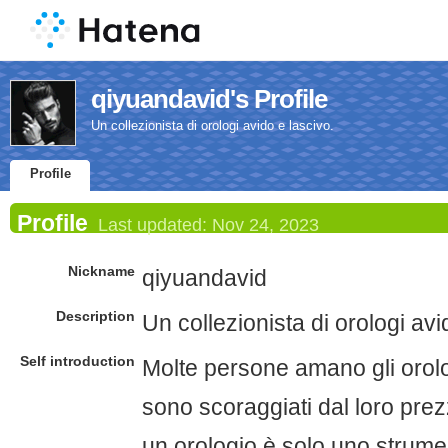
qiyuandavid's Profile
Un collezionista di orologi avido e lascivo.
Profile
Profile
Last updated:
Nov 24, 2023
Nickname
qiyuandavid
Description
Un collezionista di orologi avi
Self introduction
Molte persone amano gli orolo
sono scoraggiati dal loro prezz
un orologio è solo uno strumen