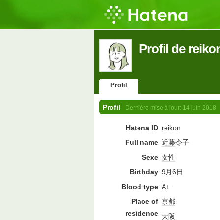
Profil de reiko
Profil
Profil
Dernière mise à jour:
14 juin 2018
Hatena ID
reikon
Full name
近藤
令子
Sexe
女性
Birthday
9月6日
Blood type
A+
Place of
京都
residence
大阪