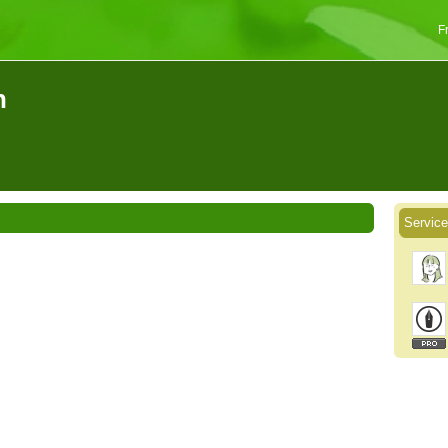
F
n
Service