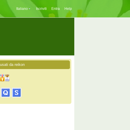
Italiano
Iscriviti
Entra
Help
 usati da reikon