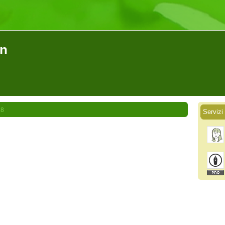
on
18
Servizi