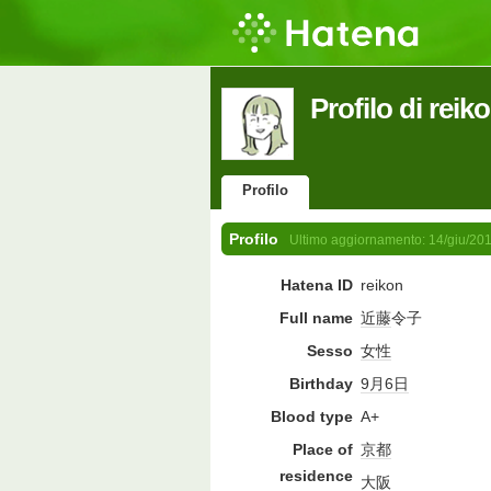
Profilo di reik
Profilo
Profilo
Ultimo aggiornamento:
14/giu/20
Hatena ID
reikon
Full name
近藤
令子
Sesso
女性
Birthday
9月6日
Blood type
A+
Place of
京都
residence
大阪