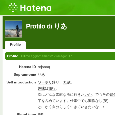
Profilo di りあ
Profilo
Profilo
Ultimo aggiornamento:
29/mag/2017
Hatena ID
rejanaq
Soprannome
りあ
Self introduction
ワーホリ
帰り、
31
歳。
趣味
は
旅行
。
次はどんな素敵な所に行きた
いか
、でもその
資
半を占めてい
ます
。
仕事
中でも
関係
なし
(笑)
とにかく
自分
らしく生きていきたいな～♪
Blood type
B型