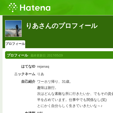
りあさんのプロフィール
プロフィール
プロフィール
最終更新日:
2017/05/29
はてなID
rejanaq
ニックネーム
りあ
自己紹介
ワーホリ
帰り、
31
歳。
趣味
は
旅行
。
次はどんな素敵な所に行きた
いか
、でもその
資
半を占めてい
ます
。
仕事
中でも
関係
なし
(笑)
とにかく
自分
らしく生きていきたいな～♪