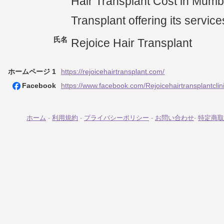
Hair Transplant Cost in Mumba
Transplant offering its servic
氏名
Rejoice Hair Transplant
ホームページ 1
https://rejoicehairtransplant.com/
Facebook
https://www.facebook.com/Rejoicehairtransplantclini
ホーム
-
利用規約
-
プライバシーポリシー
-
お問い合わせ
-
特定商取