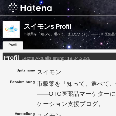
スイモンs Profil
市販薬を「知って、選べて、使えるように」——OTC医薬
Profil
Profil
Letzte Aktualisierung:
19.04.2026
Spitzname
スイモン
Beschreibung
市販薬を「知って、選べて、
——OTC医薬品マーケター
ケーション支援ブログ。
Vorstellung
スイモン