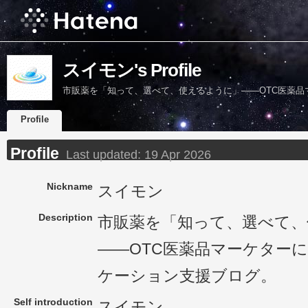
スイモン's Profile
市販薬を「知って、選べて、使えるように」——OTC医薬
Profile
Profile
Last updated:
19 Apr 2026
Nickname
スイモン
Description
市販薬を「知って、選べて、
——OTC医薬品マーケター
ケーション支援ブログ。
Self introduction
スイモン