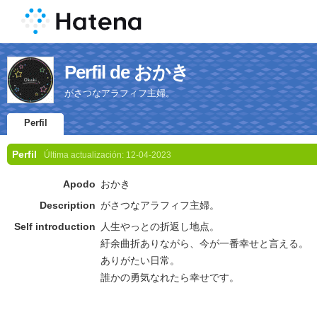
Perfil de おかき
がさつなアラフィフ主婦。
Perfil
Perfil
Última actualización:
12-04-2023
Apodo
おかき
Description
がさつなアラフィフ主婦。
Self introduction
人生やっとの折返し地点。
紆余曲折ありながら、今が一番幸せと言える。
ありがたい日常。
誰かの勇気なれたら幸せです。