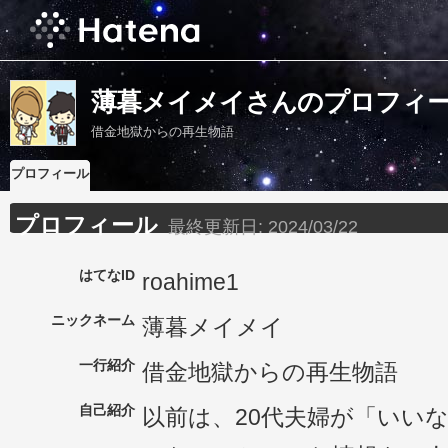
薄暮メイメイさんのプロフィ
借金地獄からの再生物語
プロフィール
プロフィール
最終更新日:
2024/03/22
はてなID
roahime1
ニックネーム
薄暮メイメイ
一行紹介
借金地獄からの再生物語
自己紹介
以前は、20代夫婦が「いい