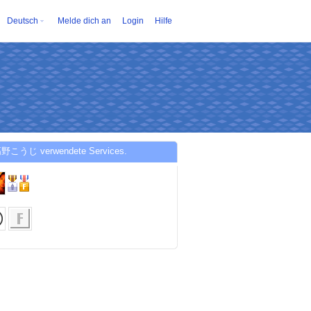
Deutsch
Melde dich an
Login
Hilfe
野こうじ verwendete Services.