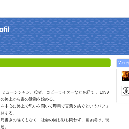
fil
Von 高
じ
れ。ミュージシャン、役者、コピーライターなどを経て 、1999
クの路上から書の活動を始める。
道を中心に路上で思いを聞いて即興で言葉を紡ぐというパフォ
展開する。
、肩書きの隔てもなく…社会の陽も影も問わず、書き続け、現
人超。