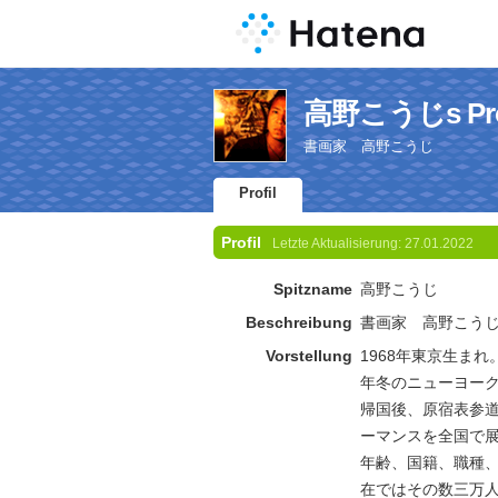
高野こうじs Pro
書画家 高野こうじ
Profil
Profil
Letzte Aktualisierung:
27.01.2022
Spitzname
高野こうじ
Beschreibung
書画家 高野こう
Vorstellung
1968年東京生ま
年冬のニューヨー
帰国後、原宿表参
ーマンスを全国で
年齢、国籍、職種
在ではその数三万