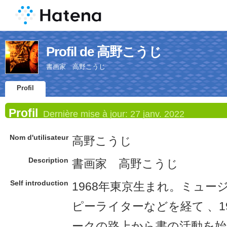
Profil de 高野こうじ
書画家 高野こうじ
Profil
Profil
Dernière mise à jour:
27 janv. 2022
Nom d'utilisateur
高野こうじ
Description
書画家 高野こうじ
Self introduction
1968年東京生まれ。ミュー
ピーライターなどを経て 、1
ークの路上から書の活動を始