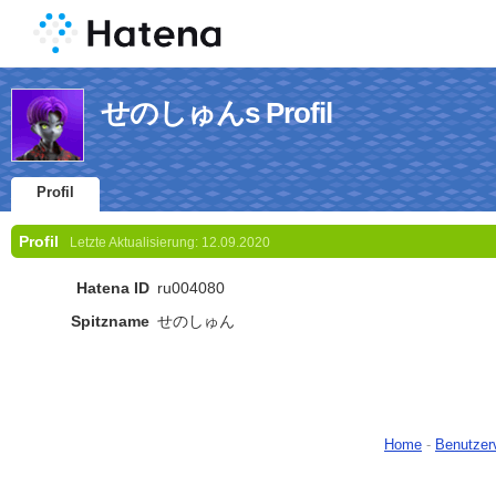
せのしゅんs Profil
Profil
Profil
Letzte Aktualisierung:
12.09.2020
Hatena ID
ru004080
Spitzname
せのしゅん
Home
-
Benutzer