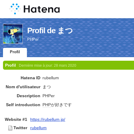
Profil de まつ
PHPer
Profil
Profil
Dernière mise à jour:
28 mars 2020
Hatena ID
rubellum
Nom d'utilisateur
まつ
Description
PHPer
Self introduction
PHP
が好きです
Website #1
https://rubellum.jp/
Twitter
rubellum