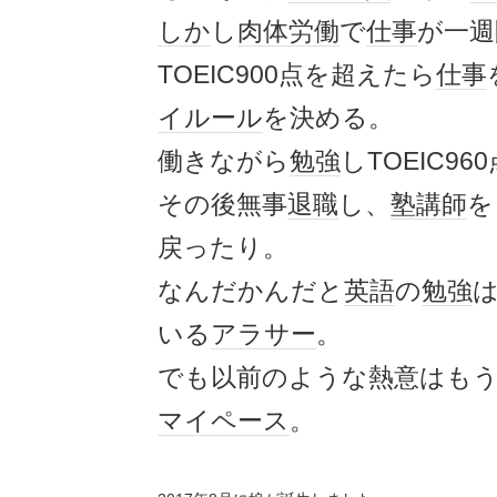
しか
し
肉体労働
で
仕事
が一週
TOEIC900点を超えたら
仕事
イルール
を決める。
働きながら
勉強
しTOEIC9
その後無事
退職
し、
塾講師
を
戻ったり。
なんだかんだと
英語
の
勉強
は
いる
アラサー
。
でも以前のような熱意はも
マイペース
。