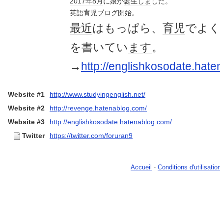
2017年
8月
に娘が
誕生
しま
した。
英語
育児
ブログ
開始。
最近
はもっぱら、
育児
でよ
を書いてい
ます
。
→
http://englishkosodate.hat
Website #1
http://www.studyingenglish.net/
Website #2
http://revenge.hatenablog.com/
Website #3
http://englishkosodate.hatenablog.com/
Twitter
https://twitter.com/foruran9
Accueil
-
Conditions d'utilisatio