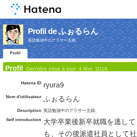
Profil de ふぉるらん
英語勉強中のアラサー主婦。
Profil
Profil
Dernière mise à jour:
4 févr. 2018
Hatena ID
ryura9
Nom d'utilisateur
ふぉるらん
Description
英語
勉強
中の
アラサー
主婦
。
Self introduction
大学
卒業
後
新卒
就職
を逃して
も、その後
派遣社員
として
社