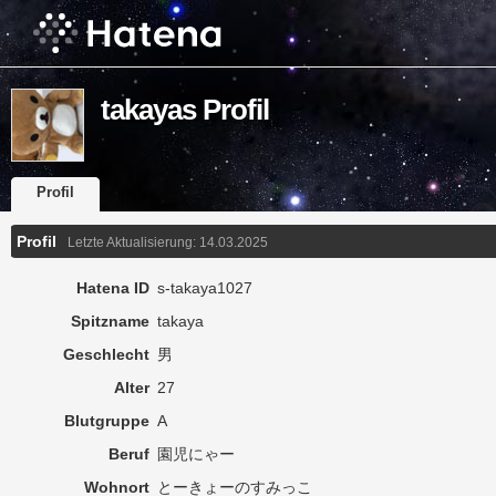
takayas Profil
Profil
Profil
Letzte Aktualisierung:
14.03.2025
Hatena ID
s-takaya1027
Spitzname
takaya
Geschlecht
男
Alter
27
Blutgruppe
A
Beruf
園児にゃー
Wohnort
とーきょーのすみっこ