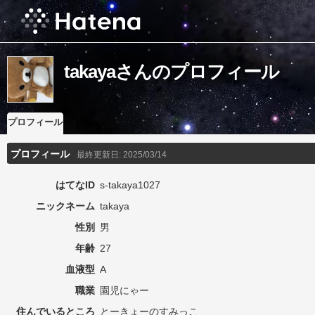
takayaさんのプロフィール
プロフィール
プロフィール
最終更新日:
2025/03/14
はてなID
s-takaya1027
ニックネーム
takaya
性別
男
年齢
27
血液型
A
職業
園児にゃー
住んでいるところ
とーきょーのすみっこ