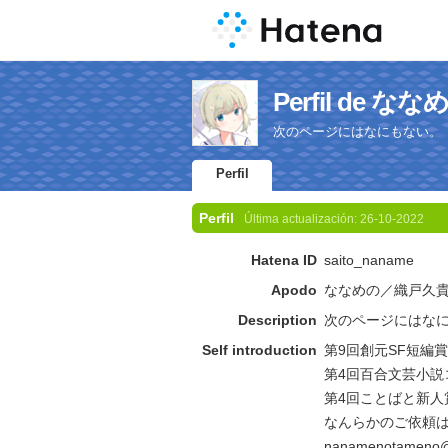
Perfil de 
次のページにはなにもない。
Perfil
Perfil
Última actualización:
26-10-2022
Hatena ID
saito_naname
Apodo
ななめの／織戸久
Description
次のページにはな
Self introduction
第9回創元SF短編
第4回百合文芸小説コ
第4回ことばと新人
なんらかのご依頼
nanamenotameno@