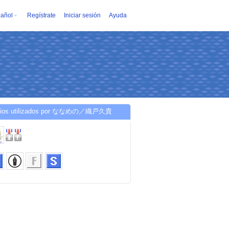
añol
Regístrate
Iniciar sesión
Ayuda
icios utilizados por ななめの／織戸久貴