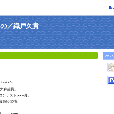
Esp
ななめの／織戸久貴
Serv
貴
にもない。
賞大森望賞。
ンテストpixiv賞。
賞最終候補。
は
gmail.com