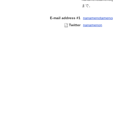
まで。
E-mail address #1
nanamenotameno
Twitter
nanamenon