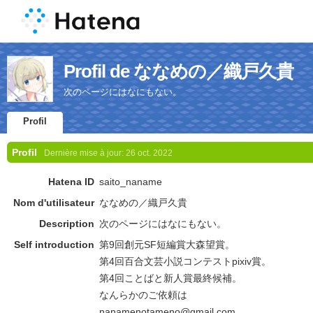
Profil de ななめの／織戸久貴
次のページにはなにもない。
Profil
Profil
Dernière mise à jour:
26 oct. 2022
Hatena ID
saito_naname
Nom d'utilisateur
ななめの／織戸久貴
Description
次のページにはなにもない。
Self introduction
第9回創元SF短編賞大森望賞。
第4回百合文芸小説コンテストpixiv賞。
第4回ことばと新人賞最終候補。
なんらかのご依頼は
nanamenotameno@gmail.com