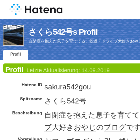
さくら542号s Profil
自閉症を抱えた息子を育ててる、鉄道・ドライブ大好きおや
Profil
Profil
Letzte Aktualisierung:
14.09.2019
Hatena ID
sakura542gou
Spitzname
さくら542号
Beschreibung
自閉症
を抱えた息子を育てて
ブ
大好き
おやじ
の
ブログ
で
Vorstellung