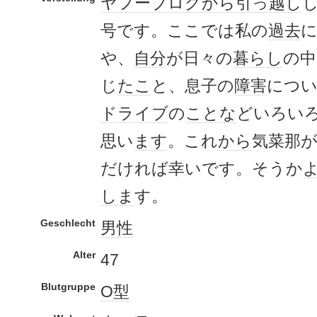
ヤフー
ブログ
から
引っ越し
号です。ここでは私の
過去
や、
自分
が日々の
暮らし
の中
じ
たこ
と、息子の
障害
につ
ドライブ
の
ことな
どいろい
思い
ます
。これ
から
気菜那
だければ幸いです。そうか
しま
す。
Geschlecht
男性
Alter
47
Blutgruppe
O型