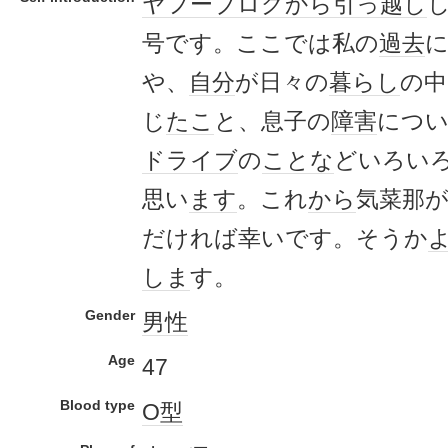
ヤフー
ブログ
から
引っ越し
号です。ここでは私の
過去
や、
自分
が日々の
暮らし
の中
じ
たこ
と、息子の
障害
につ
ドライブ
の
ことな
どいろい
思い
ます
。これ
から
気菜那
だければ幸いです。そうか
しま
す。
Gender
男性
Age
47
Blood type
O型