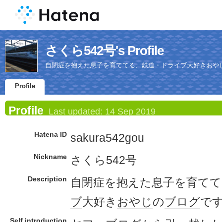
さくら542号's Profile
自閉症を抱えた息子を育ててる、鉄道・ドライブ大好きおや
Profile
Profile
Last updated:
14 Sep 2019
Hatena ID
sakura542gou
Nickname
さくら542号
Description
自閉症
を抱えた息子を育てて
ブ
大好き
おやじ
の
ブログ
で
Self introduction