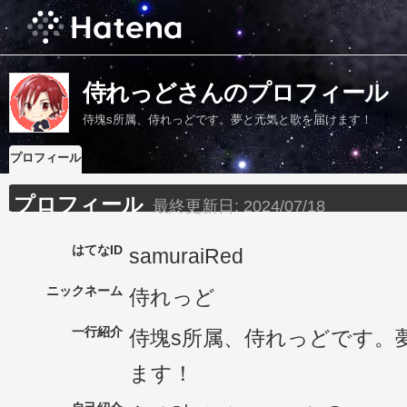
侍れっどさんのプロフィール
侍塊s所属、侍れっどです。夢と元気と歌を届けます！
プロフィール
プロフィール
最終更新日:
2024/07/18
はてなID
samuraiRed
ニックネーム
侍れっど
一行紹介
侍塊s所属、侍れっどです。
ます！