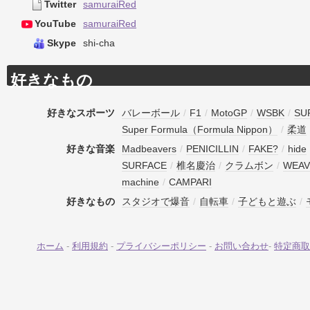
Twitter
samuraiRed
YouTube
samuraiRed
Skype
shi-cha
好きなもの
好きなスポーツ
バレーボール
/
F1
/
MotoGP
/
WSBK
/
SU
Super Formula（Formula Nippon）
/
柔道
好きな音楽
Madbeavers
/
PENICILLIN
/
FAKE?
/
hide
SURFACE
/
椎名慶治
/
クラムボン
/
WEAV
machine
/
CAMPARI
好きなもの
スタジオで爆音
/
自転車
/
子どもと遊ぶ
/
ホーム
-
利用規約
-
プライバシーポリシー
-
お問い合わせ
-
特定商取