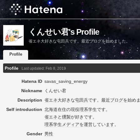
くんせい君's Profile
省エネ大好きな屯田兵です。最近ブログを始めました。
Profile
Profile
Last updated:
Feb 8, 2019
Hatena ID
savas_saving_energy
Nickname
くんせい君
Description
省エネ
大好きな
屯田兵
です。
最近
ブログ
を始め
Self introduction
北海道
在住の現役
理系
学生
です。
省エネ
と
燻製
が好きです。
理系
学生
メディア
を
運営
してい
ます
。
Gender
男性