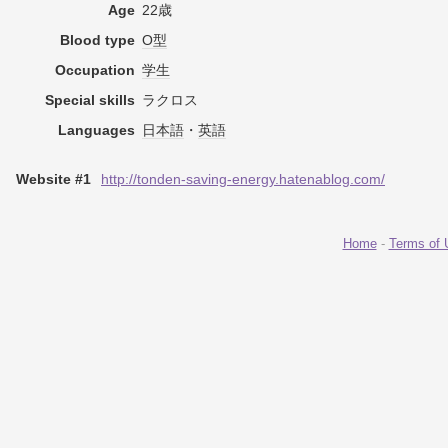
Age
22歳
Blood type
O型
Occupation
学生
Special skills
ラクロス
Languages
日本語
・
英語
Website #1
http://tonden-saving-energy.hatenablog.com/
Home
-
Terms of 