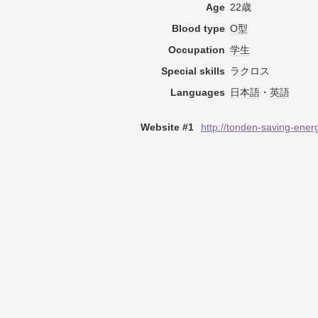
Age
22歳
Blood type
O型
Occupation
学生
Special skills
ラクロス
Languages
日本語
・
英語
Website #1
http://tonden-saving-ene