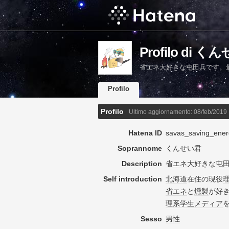
Profilo di 
省エネ大好きな屯田兵です。
Profilo
Profilo
Ultimo aggiornamento:
08/feb/2019
Hatena ID
savas_saving_ener
Soprannome
くんせい君
Description
省エネ
大好きな
屯
Self introduction
北海道
在住の現役
省エネ
と
燻製
が好
理系
学生
メディア
Sesso
男性