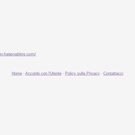
rgy.hatenablog.com/
Home
-
Accordo con l'Utente
-
Policy sulla Privacy
-
Contattacci