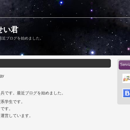
くんせい君
最近ブログを始めました。
Serv
gy
田兵
です。
最近
ブログ
を始めました。
理系
学生
です。
きです。
を
運営
してい
ます
。