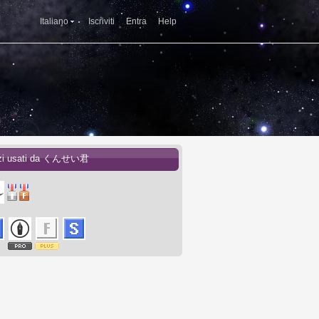
Italiano
Iscriviti
Entra
Help
izi usati da くんせい君