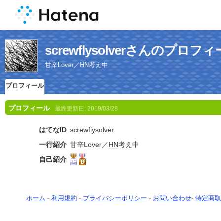
screwflysolverさんのプロフ
甘辛Lover／HN考え中
プロフィール
プロフィール
最終更新日:
2019/03/28
はてなID
screwflysolver
一行紹介
甘辛Lover／
HN
考え中
自己紹介
ホーム
-
利用規約
-
プライバシーポリシー
-
お問い合わせ
-
特定商取