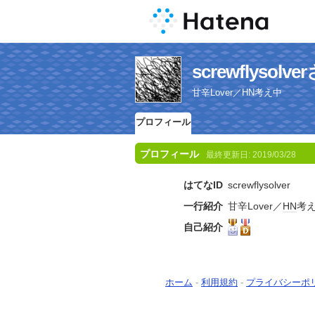
screwflyso
甘辛Lover／HN考え中
プロフィール
プロフィール
最終更新日:
2019/03/28
はてなID
screwflysolver
一行紹介
甘辛Lover／
HN
考
自己紹介
ホーム
-
利用規約
-
プライバシーポ