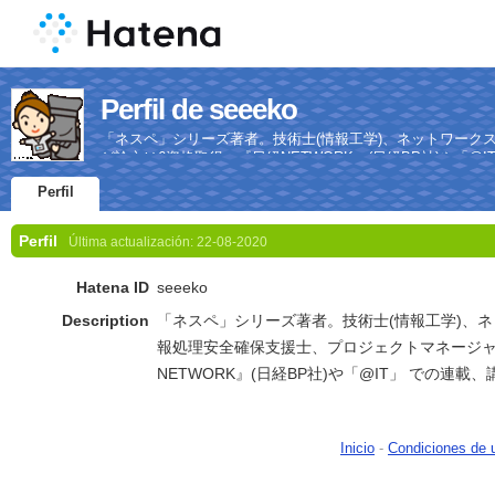
Perfil de seeeko
「ネスペ」シリーズ著者。技術士(情報工学)、ネットワーク
ど論文は6資格取得。『日経NETWORK』(日経BP社)や「@
Perfil
Perfil
Última actualización:
22-08-2020
Hatena ID
seeeko
Description
「ネスペ」シリーズ著者。技術士(情報工学)、
報処理安全確保支援士、プロジェクトマネージャ
NETWORK』(日経BP社)や「@IT」 での連載
Inicio
-
Condiciones de 