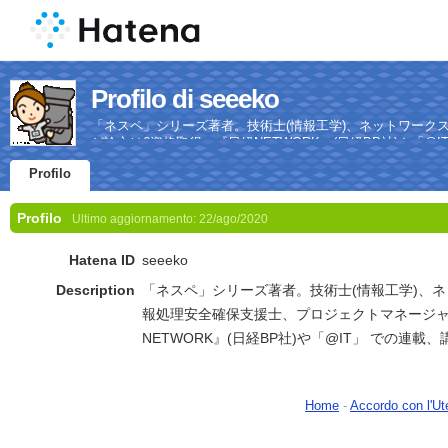
Profilo di seeeko
「ネスペ」シリーズ著者。技術士(情報工学)、ネットワーク
ど論文は6資格取得。『日経NETWORK』(日経BP社)や「@
Profilo
Profilo
Ultimo aggiornamento:
22/ago/2020
Hatena ID
seeeko
Description
「ネスペ」シリーズ著者。技術士(情報工学)、
報処理安全確保支援士、プロジェクトマネージャ
NETWORK』(日経BP社)や「@IT」 での連載
Home
-
Accordo con l'Ut