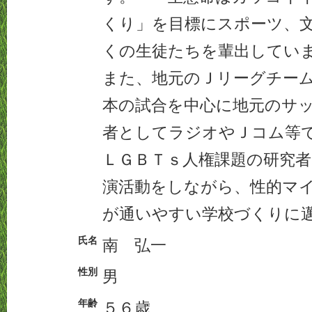
くり」を目標にスポーツ、
くの生徒たちを輩出してい
また、地元のＪリーグチー
本の試合を中心に地元のサ
者としてラジオやＪコム等
ＬＧＢＴｓ人権課題の研究
演活動をしながら、性的マ
が通いやすい学校づくりに
氏名
南 弘一
性別
男
年齢
５６歳