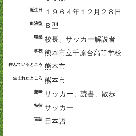
誕生日
１９６４年１２月２８日
血液型
Ｂ型
職業
校長、サッカー解説者
学校
熊本市立千原台高等学校
住んでいるところ
熊本市
生まれたところ
熊本市
趣味
サッカー、読書、散歩
特技
サッカー
言語
日本語