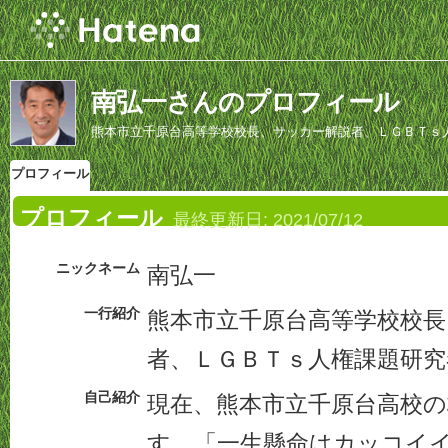
南弘一さんのプロフィール
熊本市立千原台高等学校校長、サッカー解説者、ＬＧＢＴｓ
プロフィール
プロフィール
最終更新日:
2021/07/12
ニックネーム
南弘一
一行紹介
熊本市立千原台高等学校校長
者、ＬＧＢＴｓ人権課題研究
自己紹介
現在、熊本市立千原台高校
す。「一生懸命はカッコイ