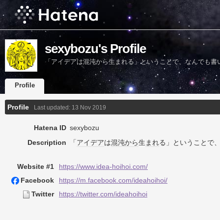
sexybozu's Profile
「アイデアは混沌から生まれる」ということで、なんでも書
Profile
Profile
Last updated:
13 Nov 2019
Hatena ID
sexybozu
Description
「
アイデア
は
混沌
から
生
まれ
る」ということで
Website #1
https://www.idea-hoihoi.com/
Facebook
https://m.facebook.com/ideahoihoi/
Twitter
https://twitter.com/ideahoihoi