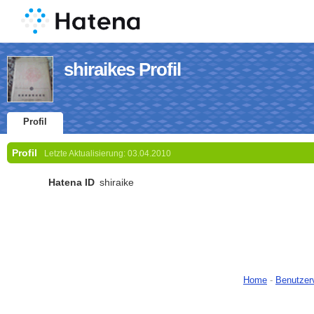
shiraikes Profil
Profil
Profil
Letzte Aktualisierung:
03.04.2010
Hatena ID
shiraike
Home
-
Benutzer