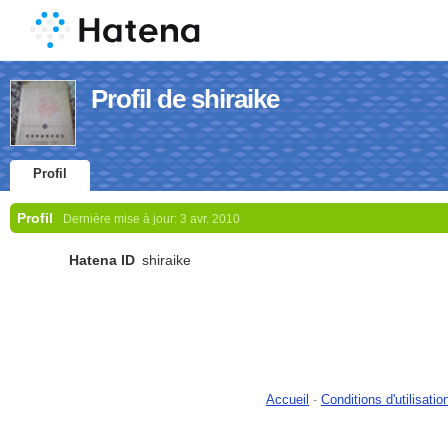
Profil de shiraike
Profil
Profil
Dernière mise à jour:
3 avr. 2010
Hatena ID
shiraike
Accueil
-
Conditions d'utilisatio