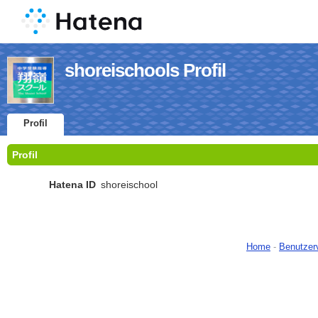
shoreischools Profil
Profil
Profil
Hatena ID
shoreischool
Home
-
Benutzer