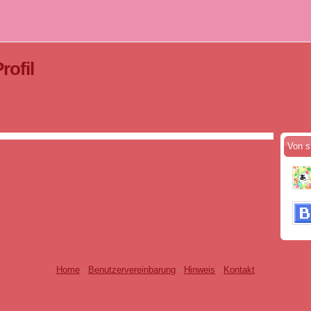
ofil
Von s
Home
-
Benutzervereinbarung
-
Hinweis
-
Kontakt