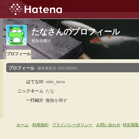
たなさんのプロフィール
無知を晒す
プロフィール
プロフィール
最終更新日:
2012/02/01
はてなID
side_tana
ニックネーム
たな
一行紹介
無知
を晒す
ホーム
-
利用規約
-
プライバシーポリシー
-
お問い合わせ
-
特定商取